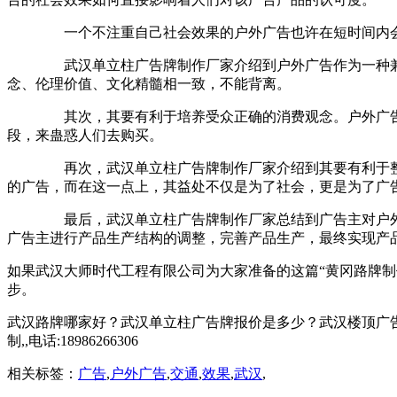
一个不注重自己社会效果的户外广告也许在短时间内会
武汉单立柱广告牌制作厂家介绍到户外广告作为一种兼
念、伦理价值、文化精髓相一致，不能背离。
其次，其要有利于培养受众正确的消费观念。户外广告其
段，来蛊惑人们去购买。
再次，武汉单立柱广告牌制作厂家介绍到其要有利于整
的广告，而在这一点上，其益处不仅是为了社会，更是为了广
最后，武汉单立柱广告牌制作厂家总结到广告主对户外
广告主进行产品生产结构的调整，完善产品生产，最终实现产
如果武汉大师时代工程有限公司为大家准备的这篇“黄冈路牌
步。
武汉路牌哪家好？武汉单立柱广告牌报价是多少？武汉楼顶广告
制,,电话:18986266306
相关标签：
广告
,
户外广告
,
交通
,
效果
,
武汉
,