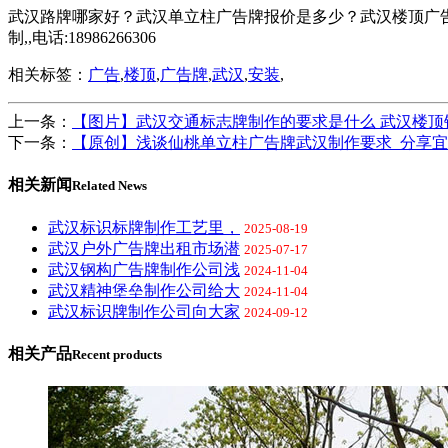
武汉路牌哪家好？武汉单立柱广告牌报价是多少？武汉楼顶广告
制,,电话:18986266306
相关标签：
广告
,
楼顶
,
广告牌
,
武汉
,
安装
,
上一条：
【图片】武汉交通标志牌制作的要求是什么 武汉楼顶
下一条：
【原创】浅谈仙桃单立柱广告牌武汉制作要求_分享
相关新闻
Related News
武汉标识标牌制作工艺里，
2025-08-19
武汉户外广告牌出租市场潜
2025-07-17
武汉钢构广告牌制作公司浅
2024-11-04
武汉精神堡垒制作公司给大
2024-11-04
武汉标识牌制作公司向大家
2024-09-12
相关产品
Recent products